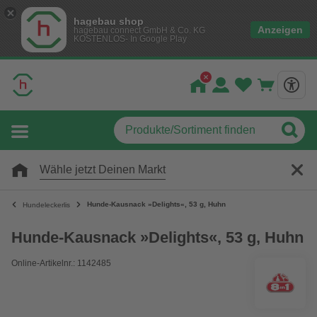
hagebau shop
Anzeigen
hagebau connect GmbH & Co. KG
KOSTENLOS- In Google Play
Wähle jetzt Deinen Markt
Hunde-Kausnack »Delights«, 53 g, Huhn
Hundeleckerlis
Hunde-Kausnack »Delights«, 53 g, Huhn
Online-Artikelnr.: 1142485