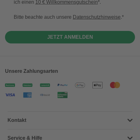
ich einen
10 € Willkommensgutschein
*.
Bitte beachte auch unsere
Datenschutzhinweise
.
JETZT ANMELDEN
Unsere Zahlungsarten
Kontakt
Dein Kontakt zu uns
Service & Hilfe