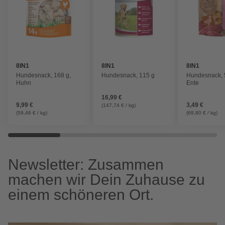
8IN1
8IN1
8IN1
Hundesnack, 168 g,
Hundesnack, 115 g
Hundesnack, 
Huhn
Ente
16,99 €
9,99 €
3,49 €
(147,74 € / kg)
(59,46 € / kg)
(69,80 € / kg)
Newsletter: Zusammen
machen wir Dein Zuhause zu
einem schöneren Ort.