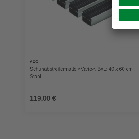
ACO
Schuhabstreifermatte »Vario«, BxL: 40 x 60 cm,
Stahl
119,00 €