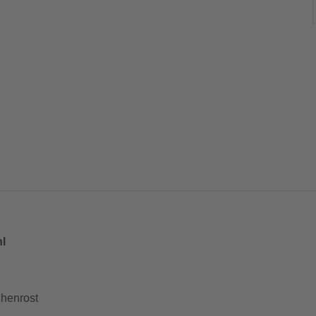
hl
henrost