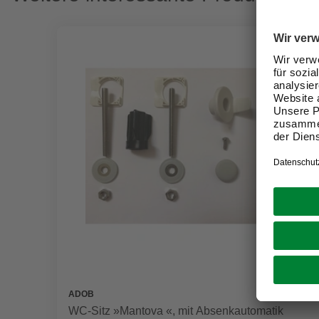
ADOB
WC-Sitz »Mantova «, mit Absenkautomatik