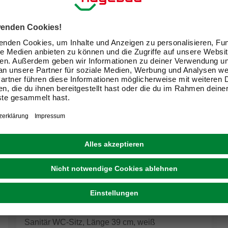
ADOB
Sanitär WC-Sitz, Länge 39 cm, weiß