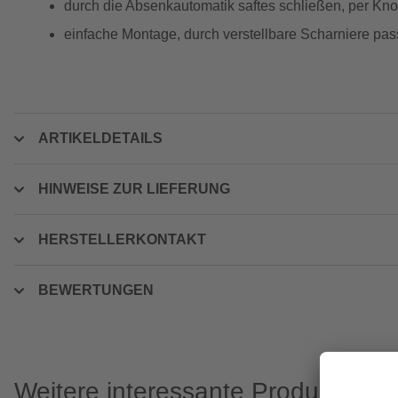
durch die Absenkautomatik saftes schließen, per Kno
einfache Montage, durch verstellbare Scharniere p
ARTIKELDETAILS
HINWEISE ZUR LIEFERUNG
HERSTELLERKONTAKT
BEWERTUNGEN
Weitere interessante Produkte