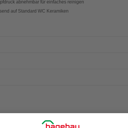
pfdruck abnehmbar für einfaches reinigen
assend auf Standard WC Keramiken