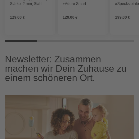
Stärke: 2 mm, Stahl
»Aduro Smart
»Specksteinto
Response«, schwarz
BxtT: 45 x 51 
129,00 €
129,00 €
199,00 €
Newsletter: Zusammen
machen wir Dein Zuhause zu
einem schöneren Ort.