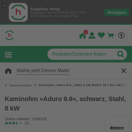
hagebau shop
Anzeigen
hagebau connect GmbH & Co. KG
KOSTENLOS- In Google Play
Wähle jetzt Deinen Markt
Kaminofen »Aduro 9.6«, Stahl, 6 kW, BxHxT: 50 x 90 x 44,7 cm, 
Dauerbrandöfen
Kaminofen »Aduro 9.6«, schwarz, Stahl,
8 kW
Online-Artikelnr.: 1008203
(2)