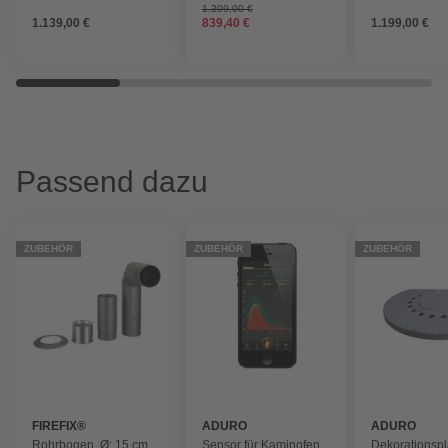
1.399,00 €
1.139,00 €
839,40 €
1.199,00 €
Passend dazu
ZUBEHÖR
ZUBEHÖR
ZUBEHÖR
FIREFIX®
ADURO
ADURO
Rohrbogen, Ø: 15 cm,
Sensor für Kaminofen
Dekorationspl