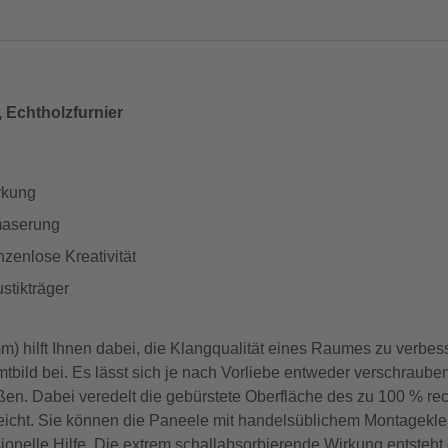
 Echtholzfurnier
rkung
maserung
zenlose Kreativität
stikträger
) hilft Ihnen dabei, die Klangqualität eines Raumes zu verbess
mtbild bei. Es lässt sich je nach Vorliebe entweder verschraube
n. Dabei veredelt die gebürstete Oberfläche des zu 100 % re
erleicht. Sie können die Paneele mit handelsüblichem Montagek
nelle Hilfe. Die extrem schallabsorbierende Wirkung entsteht 