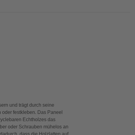
ern und trägt durch seine
n oder festkleben. Das Paneel
cyclebaren Echtholzes das
leber oder Schrauben mühelos an
dadurch, dass die Holzlatten auf