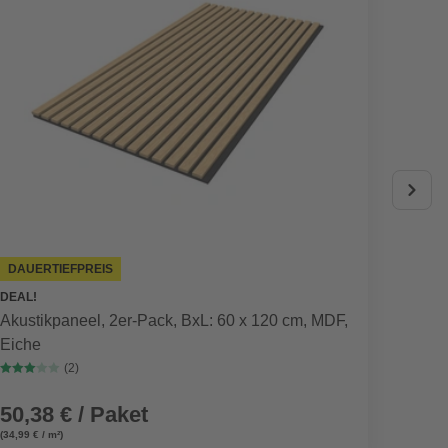
DAUERTIEFPREIS
DEAL!
Akustikpaneel, 2er-Pack, BxL: 60 x 120 cm, MDF,
Akusti
Eiche
Eiche,
(2)
50,38 € / Paket
99,9
(34,99 € / m²)
(67,20 € /