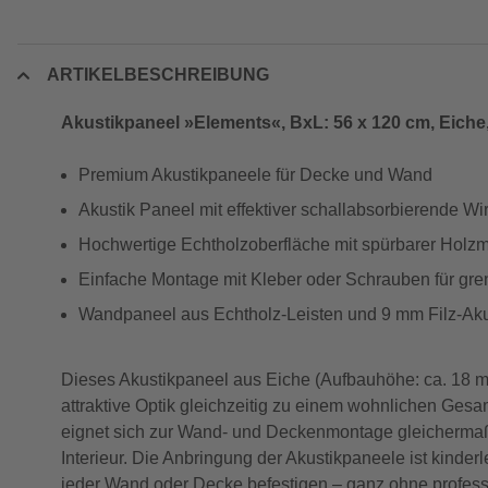
ARTIKELBESCHREIBUNG
Akustikpaneel »Elements«, BxL: 56 x 120 cm, Eiche,
Premium Akustikpaneele für Decke und Wand
Akustik Paneel mit effektiver schallabsorbierende Wi
Hochwertige Echtholzoberfläche mit spürbarer Holz
Einfache Montage mit Kleber oder Schrauben für gren
Wandpaneel aus Echtholz-Leisten und 9 mm Filz-Aku
Dieses Akustikpaneel aus Eiche (Aufbauhöhe: ca. 18 mm
attraktive Optik gleichzeitig zu einem wohnlichen Gesa
eignet sich zur Wand- und Deckenmontage gleichermaße
Interieur. Die Anbringung der Akustikpaneele ist kind
jeder Wand oder Decke befestigen – ganz ohne professio