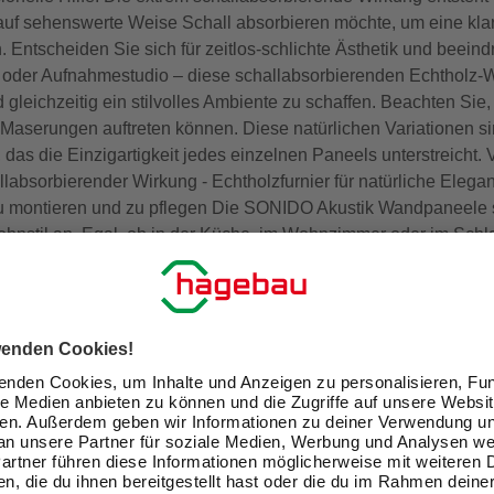
r auf sehenswerte Weise Schall absorbieren möchte, um eine kla
 Entscheiden Sie sich für zeitlos-schlichte Ästhetik und beeind
oder Aufnahmestudio – diese schallabsorbierenden Echtholz-
leichzeitig ein stilvolles Ambiente zu schaffen. Beachten Sie
Maserungen auftreten können. Diese natürlichen Variationen si
das die Einzigartigkeit jedes einzelnen Paneels unterstreicht.
absorbierender Wirkung - Echtholzfurnier für natürliche Eleganz
zu montieren und zu pflegen Die SONIDO Akustik Wandpaneele 
Wohnstil an. Egal, ob in der Küche, im Wohnzimmer oder im Sch
ichzeitig die Klangqualität. Setzen Sie stilvolle Akzente und 