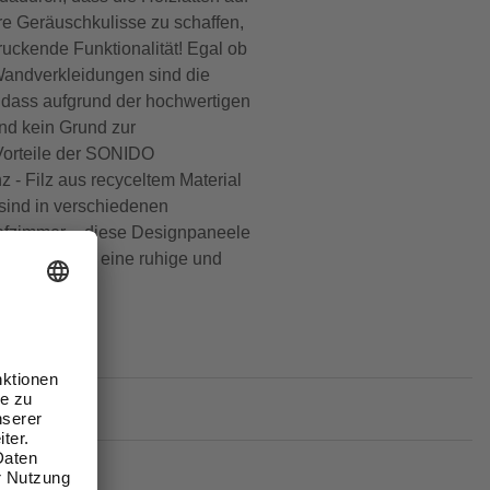
re Geräuschkulisse zu schaffen,
ruckende Funktionalität! Egal ob
Wandverkleidungen sind die
, dass aufgrund der hochwertigen
nd kein Grund zur
 Vorteile der SONIDO
 - Filz aus recyceltem Material
sind in verschiedenen
lafzimmer – diese Designpaneele
genießen Sie eine ruhige und