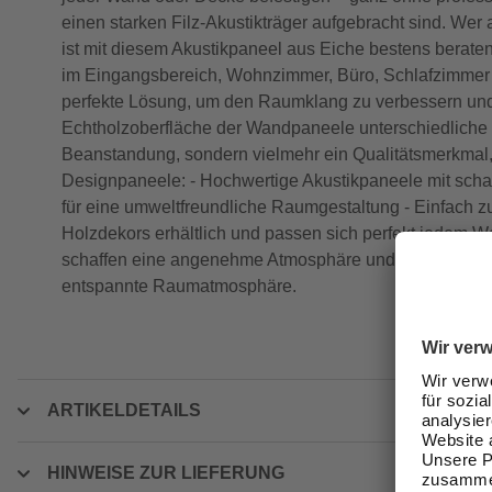
einen starken Filz-Akustikträger aufgebracht sind. We
ist mit diesem Akustikpaneel aus Eiche bestens beraten.
im Eingangsbereich, Wohnzimmer, Büro, Schlafzimmer 
perfekte Lösung, um den Raumklang zu verbessern und g
Echtholzoberfläche der Wandpaneele unterschiedliche 
Beanstandung, sondern vielmehr ein Qualitätsmerkmal, 
Designpaneele: - Hochwertige Akustikpaneele mit schall
für eine umweltfreundliche Raumgestaltung - Einfach 
Holzdekors erhältlich und passen sich perfekt jedem 
schaffen eine angenehme Atmosphäre und optimieren gle
entspannte Raumatmosphäre.
ARTIKELDETAILS
HINWEISE ZUR LIEFERUNG