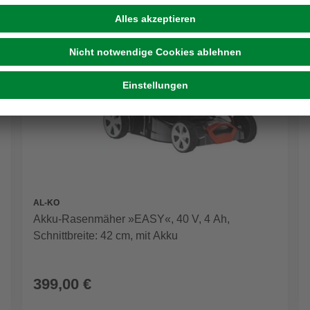
AL-KO
Akku-Rasenmäher »EASY«, 40 V, 4 Ah,
Schnittbreite: 42 cm, mit Akku
399,00 €