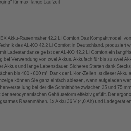
ging" für max. lange Laufzeit
EX Akku-Rasenmäher 42.2 Li Comfort Das Kompaktmodell von 
echnik des AL-KO 42.2 Li Comfort in Deutschland, produziert wi
 Ladestandanzeige ist der AL-KO 42.2 Li Comfort ein langfristi
g bei Verwendung von zwei Akkus. Akkufach für bis zu zwei Ak
r Akkus und lange Lebensdauer. Sicheres Starten dank Stecksc
flächen bis 400 - 800 m². Dank der Li-Ion-Zellen ist dieser Akk
-Anzeige können Sie ganz einfach ablesen, wann aufgeladen wer
öhenverstellung bei der die Schnitthöhe zwischen 25 und 75 mm e
nk der aerodynamischen Gehäuseform effektiv gefüllt. Der erg
sarmes Rasenmähen. 1x Akku 36 V (4,0 Ah) und Ladegerät enth