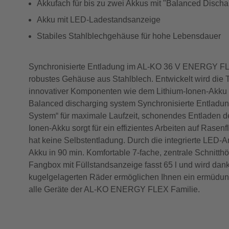
Akkufach für bis zu zwei Akkus mit "Balanced Dischar
Akku mit LED-Ladestandsanzeige
Stabiles Stahlblechgehäuse für hohe Lebensdauer
Synchronisierte Entladung im AL-KO 36 V ENERGY FL
robustes Gehäuse aus Stahlblech. Entwickelt wird die T
innovativer Komponenten wie dem Lithium-Ionen-Akku mit
Balanced discharging system Synchronisierte Entladun
System“ für maximale Laufzeit, schonendes Entladen de
Ionen-Akku sorgt für ein effizientes Arbeiten auf Rasen
hat keine Selbstentladung. Durch die integrierte LED
Akku in 90 min. Komfortable 7-fache, zentrale Schnitth
Fangbox mit Füllstandsanzeige fasst 65 l und wird da
kugelgelagerten Räder ermöglichen Ihnen ein ermüdung
alle Geräte der AL-KO ENERGY FLEX Familie.