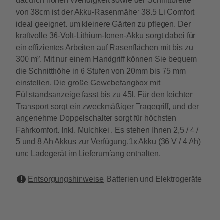
dadurch hohen Wendigkeit sowie der Schnittbreite
von 38cm ist der Akku-Rasenmäher 38.5 Li Comfort
ideal geeignet, um kleinere Gärten zu pflegen. Der
kraftvolle 36-Volt-Lithium-Ionen-Akku sorgt dabei für
ein effizientes Arbeiten auf Rasenflächen mit bis zu
300 m². Mit nur einem Handgriff können Sie bequem
die Schnitthöhe in 6 Stufen von 20mm bis 75 mm
einstellen. Die große Gewebefangbox mit
Füllstandsanzeige fasst bis zu 45l. Für den leichten
Transport sorgt ein zweckmäßiger Tragegriff, und der
angenehme Doppelschalter sorgt für höchsten
Fahrkomfort. Inkl. Mulchkeil. Es stehen Ihnen 2,5 / 4 /
5 und 8 Ah Akkus zur Verfügung.1x Akku (36 V / 4 Ah)
und Ladegerät im Lieferumfang enthalten.
Entsorgungshinweise
Batterien und Elektrogeräte