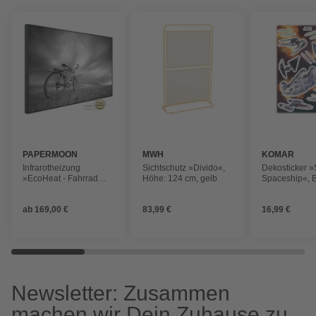
PAPERMOON
MWH
KOMAR
Infrarotheizung
Sichtschutz »Divido«,
Dekosticker »
»EcoHeat - Fahrrad
Höhe: 124 cm, gelb
Spaceship«, B
Schwarz + Weiss«,
70 cm
Matt-Effekt
ab
169,00 €
83,99 €
16,99 €
Newsletter: Zusammen
machen wir Dein Zuhause zu