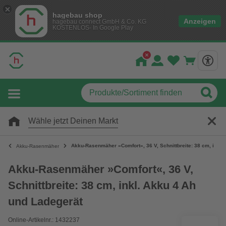
hagebau shop
Anzeigen
hagebau connect GmbH & Co. KG
KOSTENLOS- In Google Play
Wähle jetzt Deinen Markt
Akku-Rasenmäher »Comfort«, 36 V, Schnittbreite: 38 cm, inkl.
Akku-Rasenmäher
Akku-Rasenmäher »Comfort«, 36 V,
Schnittbreite: 38 cm, inkl. Akku 4 Ah
und Ladegerät
Online-Artikelnr.: 1432237