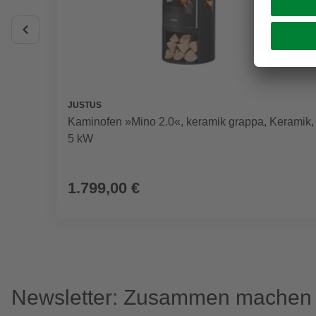
JUSTUS
Kaminofen »Mino 2.0«, keramik grappa, Keramik,
5 kW
1.799,00 €
Newsletter: Zusammen machen w