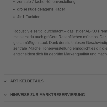
zentrale 7-fache Höhenverstellung
große kugelgelagerte Räder
4in1 Funktion
Robust, vielseitig, durchdacht – das ist der AL-KO P
meisterst du auch größere Rasenflächen mühelos. Der kr
gleichmäßigen Lauf. Dank der stufenlosen Geschwindigk
zentrale 7-fache Höhenverstellung ermöglicht es dir, d
entscheidest dich für geprüfte Markenqualität und ma
ARTIKELDETAILS
HINWEISE ZUR MARKTRESERVIERUNG