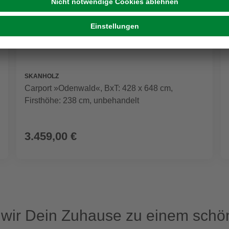
SKANHOLZ
Carport »Odenwald«, BxT: 428 x 648 cm,
Firsthöhe: 238 cm, unbehandelt
3.459,00 €
ir Dein Zuhause zu einem schön