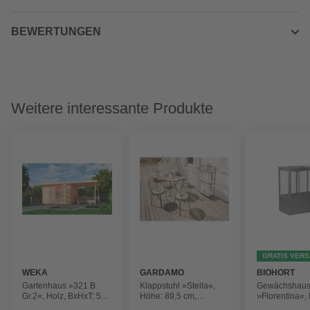
BEWERTUNGEN
Weitere interessante Produkte
GRATIS VER
WEKA
GARDAMO
BIOHORT
Gartenhaus »321 B
Klappstuhl »Stella«,
Gewächshau
Gr.2«, Holz, BxHxT: 508
Höhe: 89,5 cm,
»Florentina«,
x 206 x 194 cm
Keramik
201,6 x 213,4