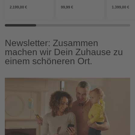
(Außenmaße inkl.
quarzgrau-met
2.199,00 €
99,99 €
1.399,00 €
Dachüberstand)
Newsletter: Zusammen
machen wir Dein Zuhause zu
einem schöneren Ort.