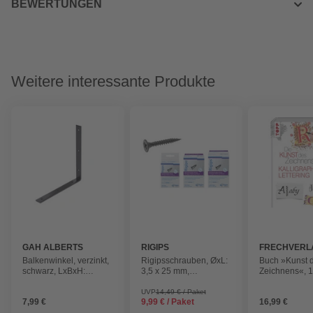
BEWERTUNGEN
Weitere interessante Produkte
GAH ALBERTS
RIGIPS
FRECHVERL
Balkenwinkel, verzinkt,
Rigipsschrauben, ØxL:
Buch »Kunst 
schwarz, LxBxH:
3,5 x 25 mm,
Zeichnens«, 1
250x26x250 mm
phosphatierter Stahl,
500 Stück
UVP
14,49 € / Paket
7,99 €
9,99 € / Paket
16,99 €