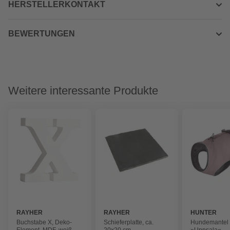
HERSTELLERKONTAKT
BEWERTUNGEN
Weitere interessante Produkte
RAYHER
RAYHER
HUNTER
Buchstabe X, Deko-
Schieferplatte, ca.
Hundemantel
Element, MDF, weiß,
20x20 cm
»Uppsala«,