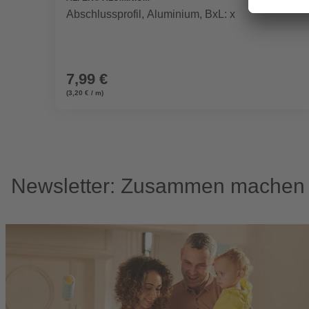
Abschlussprofil, Aluminium, BxL: x
7,99 €
(3,20 € / m)
Newsletter: Zusammen machen w