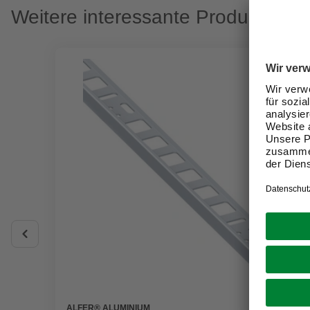
Weitere interessante Produkte
ALFER® ALUMINIUM