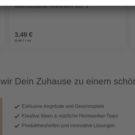
Abschlussprofil, Aluminium, BxL: x
3,49 €
(3,49 € / m)
ir Dein Zuhause zu einem schön
Exklusive Angebote und Gewinnspiele
Kreative Ideen & nützliche Heimwerker-Tipps
Produktneuheiten und innovative Lösungen