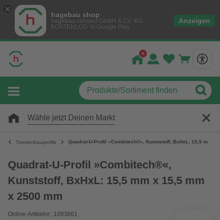
hagebau shop
Anzeigen
hagebau connect GmbH & Co. KG
KOSTENLOS- In Google Play
Wähle jetzt Deinen Markt
Quadrat-U-Profil »Combitech®«, Kunststoff, BxHxL: 15,5 mm 
Trockenbauprofile
Quadrat-U-Profil »Combitech®«,
Kunststoff, BxHxL: 15,5 mm x 15,5 mm
x 2500 mm
Online-Artikelnr.: 1093861