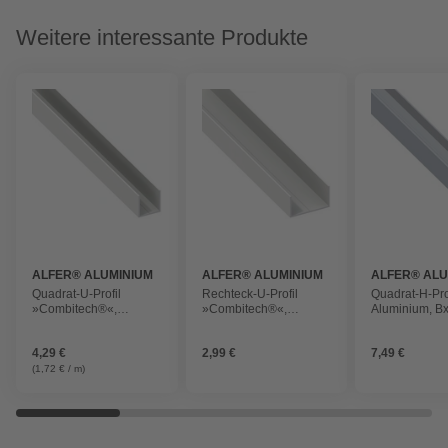
Weitere interessante Produkte
ALFER® ALUMINIUM
ALFER® ALUMINIUM
ALFER® ALU
Quadrat-U-Profil
Rechteck-U-Profil
Quadrat-H-Prof
»Combitech®«,
»Combitech®«,
Aluminium, B
Kunststoff, BxHxL: 11,5
Kunststoff, BxHxL: 27,5
23,5 mm x 23
mm x 11,5 mm x 2500
mm x 15,5 mm x 1000
1000 mm
4,29 €
2,99 €
7,49 €
mm
mm
(1,72 € / m)