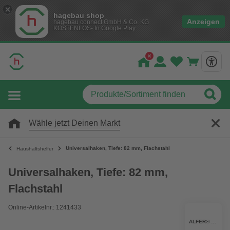
hagebau shop
Anzeigen
hagebau connect GmbH & Co. KG
KOSTENLOS- In Google Play
Wähle jetzt Deinen Markt
Universalhaken, Tiefe: 82 mm, Flachstahl
Haushaltshelfer
Universalhaken, Tiefe: 82 mm,
Flachstahl
Online-Artikelnr.: 1241433
ALFER® ALUMINIUM