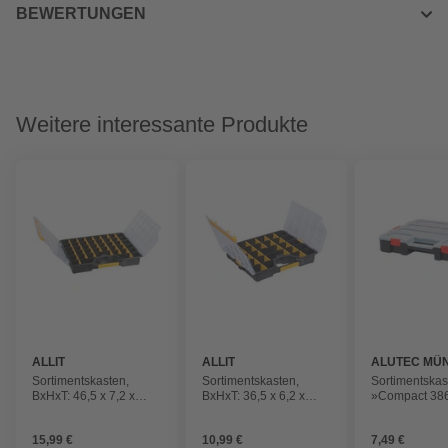
BEWERTUNGEN
Weitere interessante Produkte
ALLIT
ALLIT
ALUTEC MÜ
Sortimentskasten,
Sortimentskasten,
Sortimentskas
BxHxT: 46,5 x 7,2 x
BxHxT: 36,5 x 6,2 x
»Compact 386
37,5 cm, Polypropylen
29,5 cm, Polypropylen
Fächer, stapel
(PP)
(PP)
schwarz/rot
15,99 €
10,99 €
7,49 €