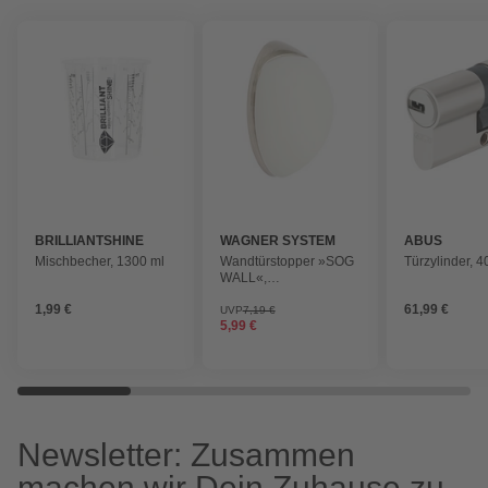
BRILLIANTSHINE
WAGNER SYSTEM
ABUS
Mischbecher, 1300 ml
Wandtürstopper »SOG
Türzylinder, 
WALL«,
silberfarben/weiss,
1,99 €
61,99 €
Metall/Gummi
UVP
7,19 €
5,99 €
Newsletter: Zusammen
machen wir Dein Zuhause zu