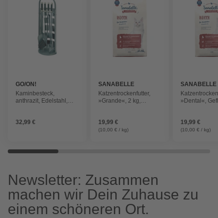
GO/ON!
SANABELLE
SANABELLE
Kaminbesteck,
Katzentrockenfutter,
Katzentrockenf
anthrazit, Edelstahl,
»Grande«, 2 kg,
»Dental«, Gefl
Höhe: 67 cm
Geflügelgeschmack
Stück, 2000 g
32,99 €
19,99 €
19,99 €
(10,00 € / kg)
(10,00 € / kg)
Newsletter: Zusammen
machen wir Dein Zuhause zu
einem schöneren Ort.