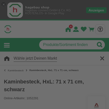
hagebau shop
Anzeigen
hagebau connect GmbH & Co. KG
KOSTENLOS- In Google Play
Wähle jetzt Deinen Markt
Kaminbesteck, HxL: 71 x 71 cm, schwarz
Kaminbesteck
Kaminbesteck, HxL: 71 x 71 cm,
schwarz
Online-Artikelnr.: 1052291