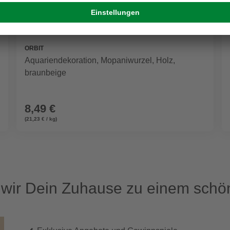
ORBIT
Aquariendekoration, Mopaniwurzel, Holz,
braunbeige
8,49 €
(21,23 € / kg)
ir Dein Zuhause zu einem schön