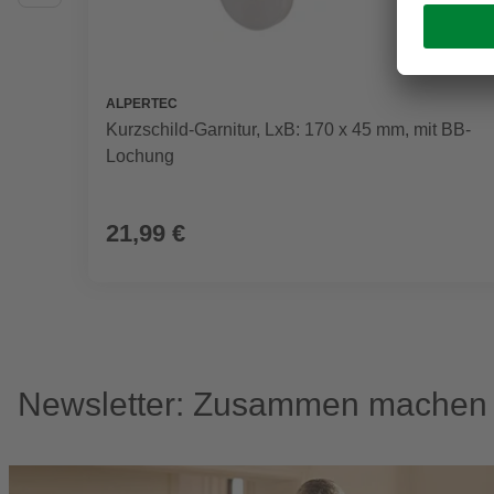
ALPERTEC
Kurzschild-Garnitur, LxB: 170 x 45 mm, mit BB-
Lochung
21,99 €
Newsletter: Zusammen machen w