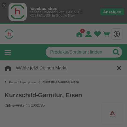
hagebau shop
Anzeigen
hagebau connect GmbH & Co. KG
KOSTENLOS- In Google Play
Wähle jetzt Deinen Markt
Kurzschild-Garnitur, Eisen
Kurzschildgarnituren
Kurzschild-Garnitur, Eisen
Online-Artikelnr.: 1062785