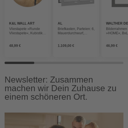
K&L WALL ART
AL
WALTHER DE
BRIEFKASTENSYSTEME
Vliestapete »Runde
Briefkasten, Parteien: 6,
Bilderrahmen
Vliestapete«, Kubistika
Mauerdurchwurf,
»HOME«, BxL:
Schwan gold Vollmond,
BxHxT: 153,452 x 34,5
84,4 cm, grau
mehrfarbig, matt
x 48,0 cm
48,99 €
1.109,00 €
46,99 €
Newsletter: Zusammen
machen wir Dein Zuhause zu
einem schöneren Ort.