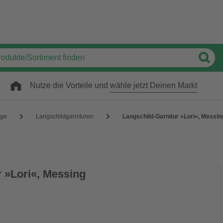
Nutze die Vorteile und
wähle jetzt Deinen Markt
äge
Langschildgarnituren
Langschild-Garnitur »Lori«, Messin
r »Lori«, Messing