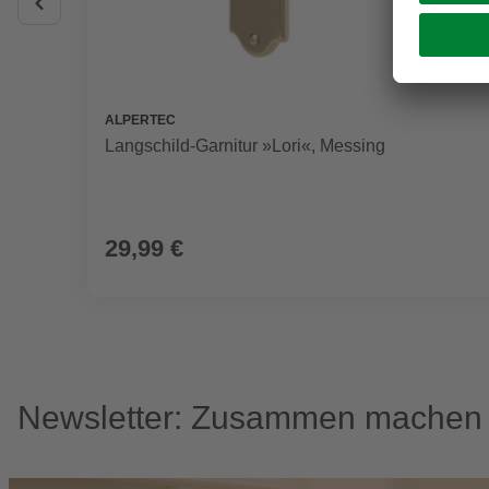
ALPERTEC
Langschild-Garnitur »Lori«, Messing
29,99 €
Newsletter: Zusammen machen w