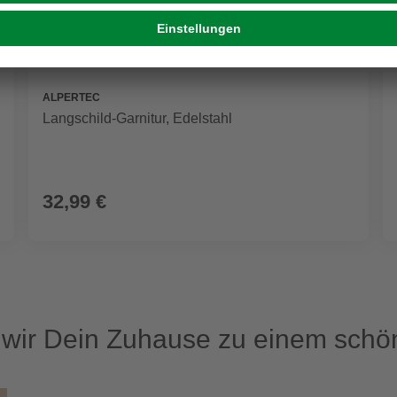
ALPERTEC
Langschild-Garnitur, Edelstahl
32,99 €
ir Dein Zuhause zu einem schön