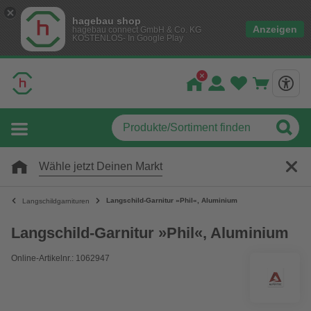
hagebau shop
Anzeigen
hagebau connect GmbH & Co. KG
KOSTENLOS- In Google Play
Wähle jetzt Deinen Markt
Langschild-Garnitur »Phil«, Aluminium
Langschildgarnituren
Langschild-Garnitur »Phil«, Aluminium
Online-Artikelnr.: 1062947