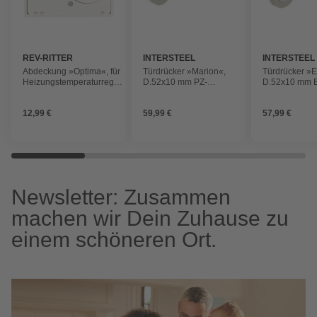
REV-RITTER
INTERSTEEL
INTERSTEEL
Abdeckung »Optima«, für
Türdrücker »Marion«,
Türdrücker »E
Heizungstemperaturregler
D.52x10 mm PZ-
D.52x10 mm 
WechslerBxHxT: 5,4 x 5,4
Rosetten
Rosetten
x 1,45 cm, weiß
12,99 €
59,99 €
57,99 €
Newsletter: Zusammen
machen wir Dein Zuhause zu
einem schöneren Ort.