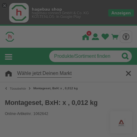
hagebau shop
Anzeigen
hagebau connect GmbH & Co. KG
KOSTENLOS- In Google Play
Wähle jetzt Deinen Markt
Montageset, BxH: x , 0,012 kg
Türzubehör
Montageset, BxH: x , 0,012 kg
Online-Artikelnr.: 1062642