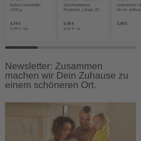
Katzen-Nassfutter,
Geschenkband,
Untersetzer 
1200 g
Polyband, Länge: 2000
36 cm, anthraz
cm, weiß
4,79 €
0,49 €
3,49 €
(3,99 € / kg)
(0,02 € / m)
Newsletter: Zusammen
machen wir Dein Zuhause zu
einem schöneren Ort.