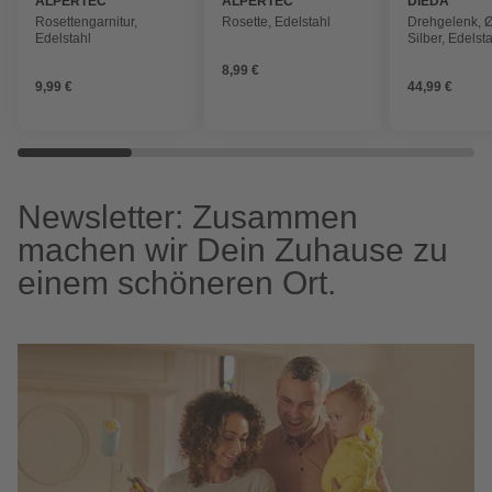
ALPERTEC
ALPERTEC
DIEDA
Rosettengarnitur,
Rosette, Edelstahl
Drehgelenk, Ø
Edelstahl
Silber, Edelst
8,99 €
9,99 €
44,99 €
Newsletter: Zusammen
machen wir Dein Zuhause zu
einem schöneren Ort.