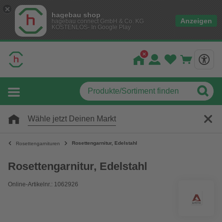
hagebau shop
Anzeigen
hagebau connect GmbH & Co. KG
KOSTENLOS- In Google Play
Wähle jetzt Deinen Markt
Rosettengarnitur, Edelstahl
Rosettengarnituren
Rosettengarnitur, Edelstahl
Online-Artikelnr.: 1062926