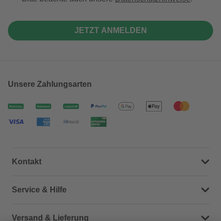
JETZT ANMELDEN
Unsere Zahlungsarten
Kontakt
Dein Kontakt zu uns
Service & Hilfe
Häufige Fragen (FAQ)
Versand & Lieferung