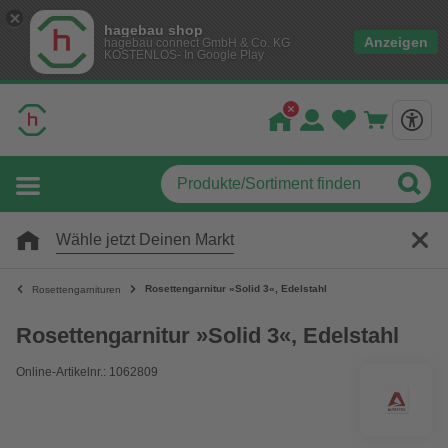
hagebau shop
Anzeigen
hagebau connect GmbH & Co. KG
KOSTENLOS- In Google Play
Wähle jetzt Deinen Markt
Rosettengarnitur »Solid 3«, Edelstahl
Rosettengarnituren
Rosettengarnitur »Solid 3«, Edelstahl
Online-Artikelnr.: 1062809