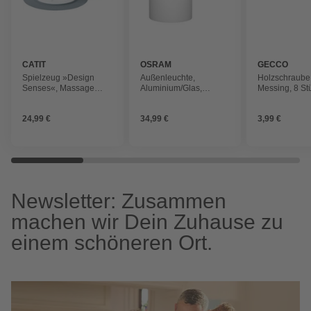
CATIT
OSRAM
GECCO
Spielzeug »Design
Außenleuchte,
Holzschraube
Senses«, Massage
Aluminium/Glas,
Messing, 8 St
Center, für Katzen, inkl.
LxBxH: 21x11,8x21,2
Unterlage
cm, schwarz
24,99 €
34,99 €
3,99 €
Newsletter: Zusammen
machen wir Dein Zuhause zu
einem schöneren Ort.