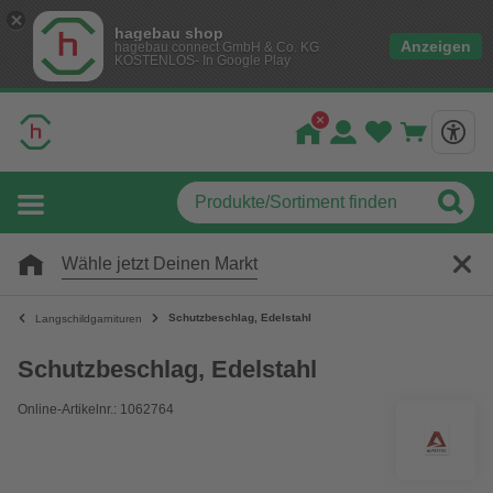
hagebau shop
Anzeigen
hagebau connect GmbH & Co. KG
KOSTENLOS- In Google Play
Wähle jetzt Deinen Markt
Schutzbeschlag, Edelstahl
Langschildgarnituren
Schutzbeschlag, Edelstahl
Online-Artikelnr.: 1062764