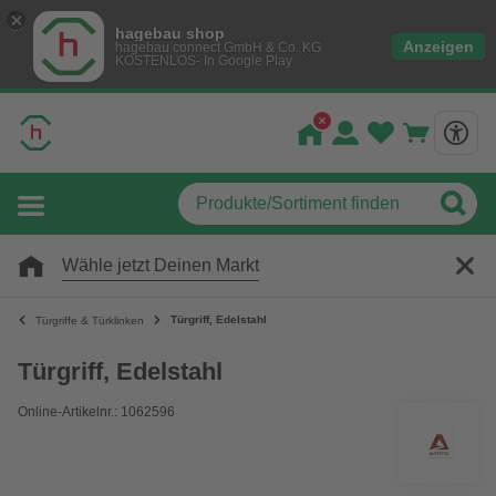
hagebau shop
Anzeigen
hagebau connect GmbH & Co. KG
KOSTENLOS- In Google Play
Wähle jetzt Deinen Markt
Türgriff, Edelstahl
Türgriffe & Türklinken
Türgriff, Edelstahl
Online-Artikelnr.: 1062596