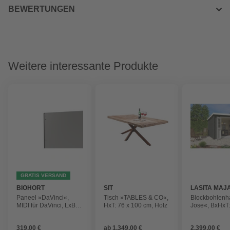
BEWERTUNGEN
Weitere interessante Produkte
GRATIS VERSAND
BIOHORT
SIT
LASITA MAJ
Paneel »DaVinci«,
Tisch »TABLES & CO«,
Blockbohlenh
MIDI für DaVinci, LxB:
HxT: 76 x 100 cm, Holz
Jose«, BxHxT:
193 x 61 cm,
211 x 268,7 
quarzgrau-metallic
(Außenmaß in
319,00 €
ab
1.349,00 €
2.399,00 €
Dachüberstan