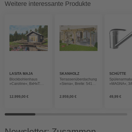
Weitere interessante Produkte
LASITA MAJA
SKANHOLZ
SCHÜTTE
Blockbohlenhaus
Terrassenüberdachung
Spülenarmatu
»Caroline«, BxHxT:
»Siena«, Breite: 541
»MAGNA«, 3/8
489,9 x 330,6 x 675 cm
cm, Dach: Polycarbonat
Edelstahl, ch
(Außenmaß inkl.
(PC), natur
360° schwenk
12.999,00 €
2.959,00 €
49,99 €
Dachüberstand), grau
Newsletter: Zusammen