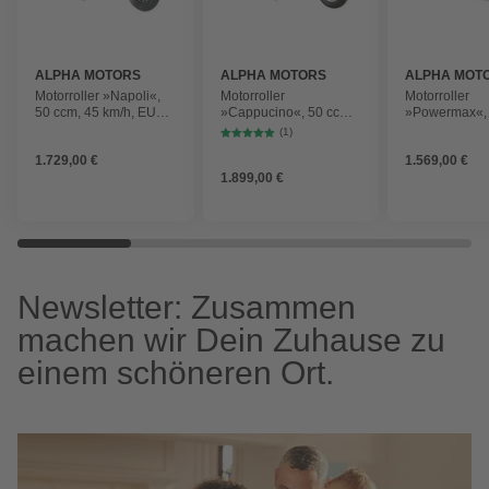
ALPHA MOTORS
ALPHA MOTORS
ALPHA MOT
Motorroller »Napoli«,
Motorroller
Motorroller
50 ccm, 45 km/h, EURO
»Cappucino«, 50 ccm,
»Powermax«, 
5
45 km/h, EURO 5,
45 kmh, EUR
(1)
mattbraun, inkl.
1.729,00 €
1.569,00 €
Topcase
1.899,00 €
Newsletter: Zusammen
machen wir Dein Zuhause zu
einem schöneren Ort.