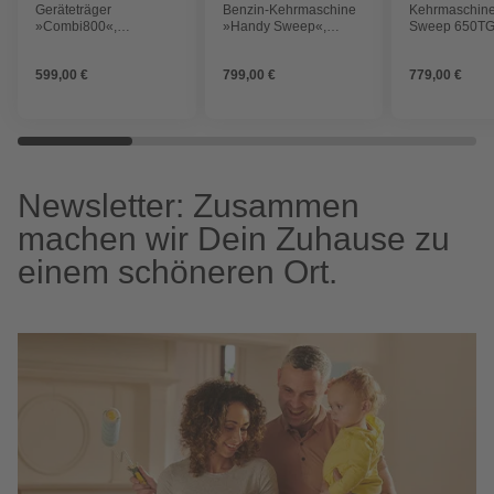
Geräteträger
Benzin-Kehrmaschine
Kehrmaschin
»Combi800«,
»Handy Sweep«,
Sweep 650TGE
Arbeitsbreite: 80 cm,
Arbeitsbreite: 70 cm,
benzinbetrieb
5,44 PS
5,44 PS
599,00 €
799,00 €
779,00 €
Newsletter: Zusammen
machen wir Dein Zuhause zu
einem schöneren Ort.