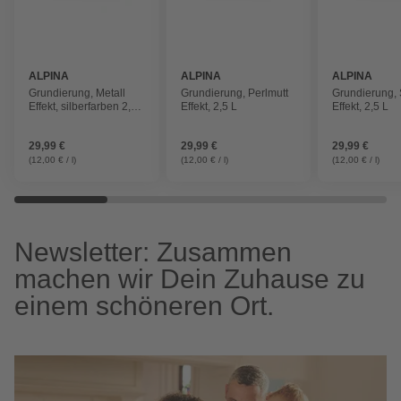
ALPINA
ALPINA
ALPINA
Grundierung, Metall
Grundierung, Perlmutt
Grundierung,
Effekt, silberfarben 2,5
Effekt, 2,5 L
Effekt, 2,5 L
L
29,99 €
29,99 €
29,99 €
(12,00 € / l)
(12,00 € / l)
(12,00 € / l)
Newsletter: Zusammen
machen wir Dein Zuhause zu
einem schöneren Ort.