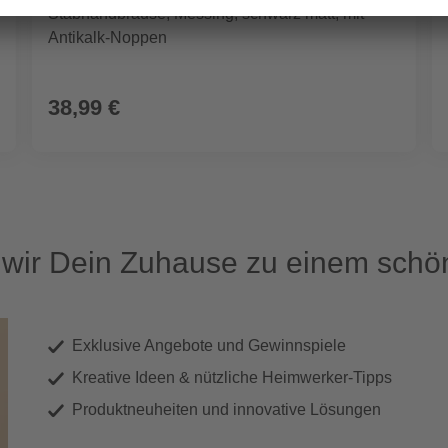
Stabhandbrause, Messing, schwarz matt, mit
Antikalk-Noppen
38,99 €
ir Dein Zuhause zu einem schön
Exklusive Angebote und Gewinnspiele
Kreative Ideen & nützliche Heimwerker-Tipps
Produktneuheiten und innovative Lösungen