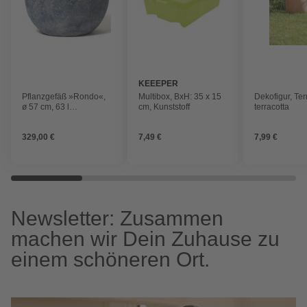
KEEEPER
Pflanzgefäß »Rondo«,
Multibox, BxH: 35 x 15
Dekofigur, Ter
ø 57 cm, 63 l
cm, Kunststoff
terracotta
Fassungsvermögen
329,00 €
7,49 €
7,99 €
Newsletter: Zusammen
machen wir Dein Zuhause zu
einem schöneren Ort.