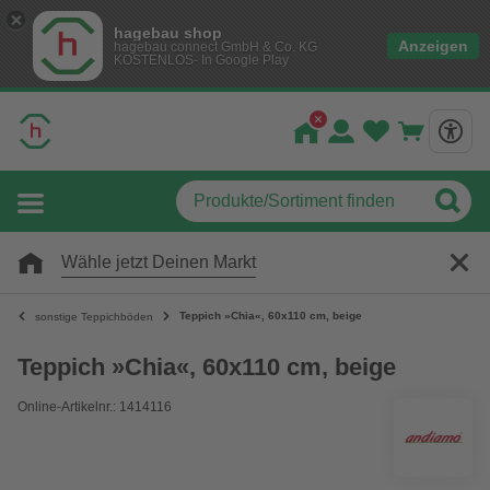
hagebau shop
Anzeigen
hagebau connect GmbH & Co. KG
KOSTENLOS- In Google Play
Wähle jetzt Deinen Markt
Teppich »Chia«, 60x110 cm, beige
sonstige Teppichböden
Teppich »Chia«, 60x110 cm, beige
Online-Artikelnr.: 1414116