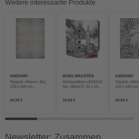
Weitere interessante Produkte
ANDIAMO
BURG WÄCHTER
ANDIAMO
Teppich »Reno«, BxL:
Schlüsselbox »6204/10
Teppich »Ren
120 x 160 cm,
Ni«, (BxHxT): 21 x 24 x
120 x 160 cm,
beige/anthrazit, Muster:
7 cm
beige/anthrazi
Linien
Blätter
49,99 €
29,99 €
49,99 €
Newsletter: Zusammen