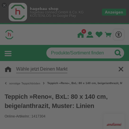
hagebau shop
Anzeigen
hagebau connect GmbH & Co. KG
KOSTENLOS- In Google Play
Wähle jetzt Deinen Markt
Teppich »Reno«, BxL: 80 x 140 cm, beige/anthrazit, Muster
sonstige Teppichböden
Teppich »Reno«, BxL: 80 x 140 cm,
beige/anthrazit, Muster: Linien
Online-Artikelnr.: 1417304