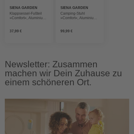
SIENA GARDEN
SIENA GARDEN
Klappsessel-Fußteil
Camping-Stuhl
»Comfort«, Aluminium,
»Comfort«, Aluminium,
BxHxT: 48 x 42 x 86,5
anthrazit
cm
37,99 €
99,99 €
Newsletter: Zusammen
machen wir Dein Zuhause zu
einem schöneren Ort.