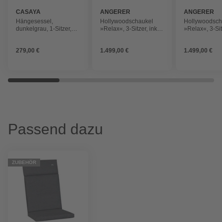
CASAYA
ANGERER
ANGERER
FREIZEITMÖBEL
FREIZEITMÖ
Hängesessel,
Hollywoodschaukel
Hollywoodsch
dunkelgrau, 1-Sitzer,
»Relax«, 3-Sitzer, inkl.
»Relax«, 3-Sitz
max. Belastung: 120 kg
Auflagen
Auflagen
279,00 €
1.499,00 €
1.499,00 €
Passend dazu
ZUBEHÖR