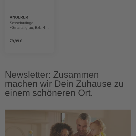
ANGERER
FREIZEITMÖBEL
Sesselauflage
»Smart«, grau, BxL: 47
x 112 cm
79,99 €
Newsletter: Zusammen
machen wir Dein Zuhause zu
einem schöneren Ort.