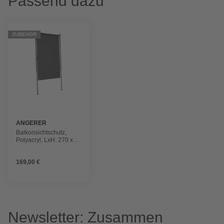
Passend dazu
ZUBEHÖR
ANGERER
FREIZEITMÖBEL
Balkonsichtschutz,
Polyacryl, LxH: 270 x
275 cm
169,00 €
Newsletter: Zusammen