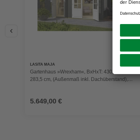
LASITA MAJA
Gartenhaus »Wrexham«, BxHxT: 430 x 250,8 x
283,5 cm, (Außenmaß inkl. Dachüberstand),
grüngrau
5.649,00 €