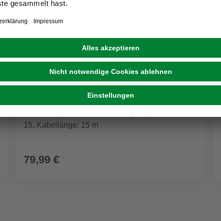
KÄRCHER
Rohrreinigungs-Set »PC 15«, geeignet für: PC
15, Kabellänge: 15 m
79,99 €