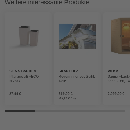
Weitere interessante Produkte
SIENA GARDEN
SKANHOLZ
WEKA
Pflanzgefäß »ECO
Regenrinnenset, Stahl,
Sauna »Laukk
Nizza«,
weiß
ohne Ofen, 14
Kunststoff/Holzfaser,
144 cm
weiß, rechteckig
27,99 €
269,00 €
2.099,00 €
(49,72 € / m)