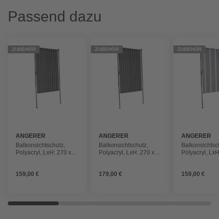
Passend dazu
ZUBEHÖR
ZUBEHÖR
ZUBEHÖR
ANGERER
ANGERER
ANGERER
FREIZEITMÖBEL
FREIZEITMÖBEL
FREIZEITMÖ
Balkonsichtschutz,
Balkonsichtschutz,
Balkonsichtsc
Polyacryl, LxH: 270 x
Polyacryl, LxH: 270 x
Polyacryl, LxH
275 cm
275 cm
275 cm
159,00 €
179,00 €
159,00 €