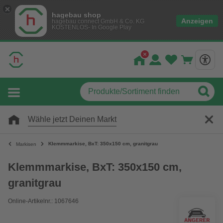
hagebau shop
Anzeigen
hagebau connect GmbH & Co. KG
KOSTENLOS- In Google Play
Wähle jetzt Deinen Markt
Klemmmarkise, BxT: 350x150 cm, granitgrau
Markisen
Klemmmarkise, BxT: 350x150 cm,
granitgrau
Online-Artikelnr.: 1067646