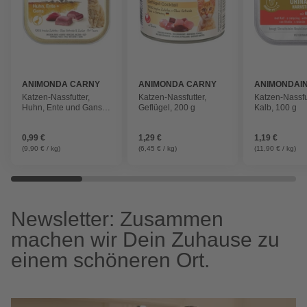
ANIMONDA CARNY
ANIMONDA CARNY
ANIMONDAI
Katzen-Nassfutter,
Katzen-Nassfutter,
Katzen-Nassfu
Huhn, Ente und Gans,
Geflügel, 200 g
Kalb, 100 g
100 g, adult
0,99 €
1,29 €
1,19 €
(9,90 € / kg)
(6,45 € / kg)
(11,90 € / kg)
Newsletter: Zusammen
machen wir Dein Zuhause zu
einem schöneren Ort.