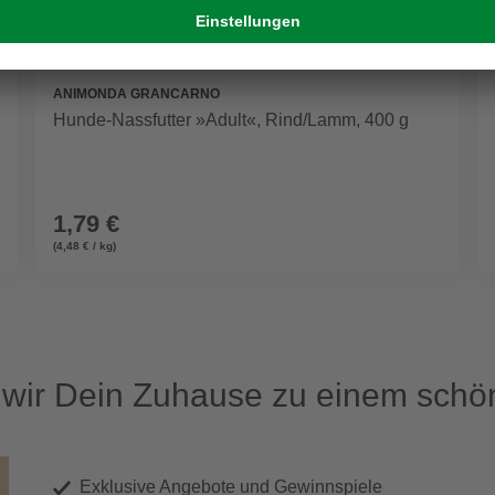
ANIMONDA GRANCARNO
Hunde-Nassfutter »Adult«, Rind/Lamm, 400 g
1,79 €
(4,48 € / kg)
ir Dein Zuhause zu einem schön
Exklusive Angebote und Gewinnspiele