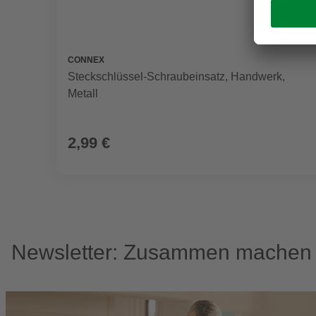
CONNEX
Steckschlüssel-Schraubeinsatz, Handwerk,
Metall
2,99 €
Newsletter: Zusammen machen w