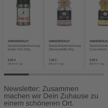
ANKERKRAUT
ANKERKRAUT
ANKERKRA
Gewürzkräutermischung,
Gewürzkräutermischung,
Gewürzkräute
Nordic Fish 230g,
Zitronenpfeffer 85g
Curry Indisch
Streuer
Korkenglas
Korkenglas
8,99 €
7,49 €
5,99 €
(39,09 € / kg)
(88,12 € / kg)
(85,57 € / kg)
Newsletter: Zusammen
machen wir Dein Zuhause zu
einem schöneren Ort.