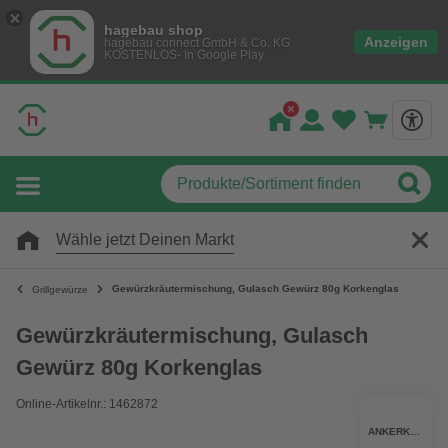
hagebau shop
Anzeigen
hagebau connect GmbH & Co. KG
KOSTENLOS- In Google Play
Wähle jetzt Deinen Markt
Gewürzkräutermischung, Gulasch Gewürz 80g Korkenglas
Grillgewürze
Gewürzkräutermischung, Gulasch
Gewürz 80g Korkenglas
Online-Artikelnr.: 1462872
ANKERKRAUT