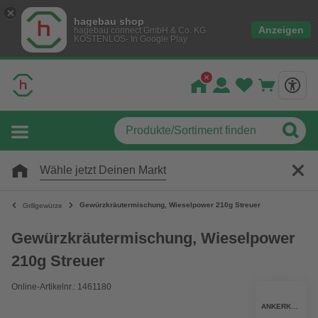
hagebau shop
Anzeigen
hagebau connect GmbH & Co. KG
KOSTENLOS- In Google Play
Wähle jetzt Deinen Markt
Gewürzkräutermischung, Wieselpower 210g Streuer
Grillgewürze
Gewürzkräutermischung, Wieselpower
210g Streuer
Online-Artikelnr.: 1461180
ANKERKRAUT