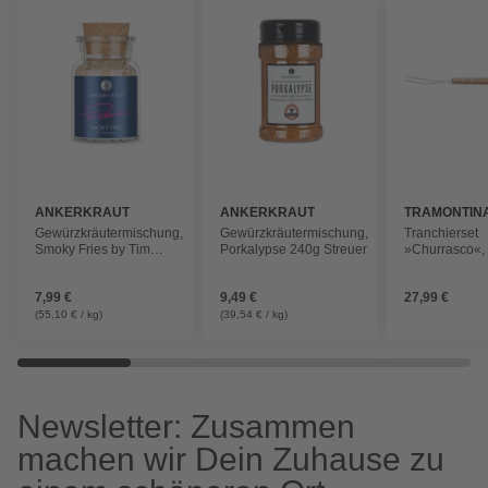
ANKERKRAUT
ANKERKRAUT
TRAMONTIN
Gewürzkräutermischung,
Gewürzkräutermischung,
Tranchierset
Smoky Fries by Tim
Porkalypse 240g Streuer
»Churrasco«, r
Raue, 145g im
Edelstahl/Hol
Korkenglas
7,99 €
9,49 €
27,99 €
(55,10 € / kg)
(39,54 € / kg)
Newsletter: Zusammen
machen wir Dein Zuhause zu