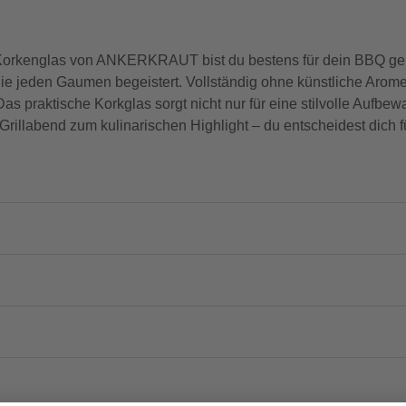
Korkenglas von ANKERKRAUT bist du bestens für dein BBQ ger
die jeden Gaumen begeistert. Vollständig ohne künstliche Arom
as praktische Korkglas sorgt nicht nur für eine stilvolle Aufbe
rillabend zum kulinarischen Highlight – du entscheidest dich f