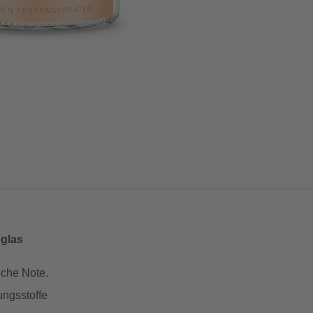
glas
iche Note.
ungsstoffe