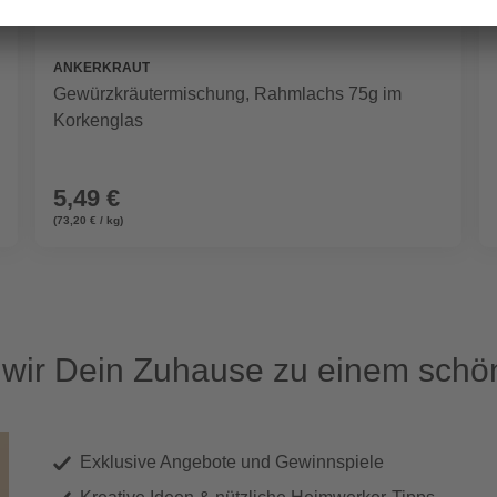
ANKERKRAUT
Gewürzkräutermischung, Rahmlachs 75g im
Korkenglas
5,49 €
(73,20 € / kg)
ir Dein Zuhause zu einem schön
Exklusive Angebote und Gewinnspiele