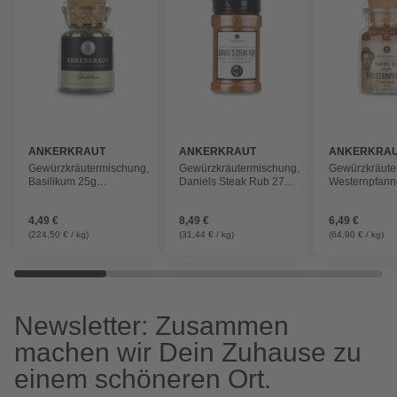
ANKERKRAUT
ANKERKRAUT
ANKERKRA
Gewürzkräutermischung,
Gewürzkräutermischung,
Gewürzkräute
Basilikum 25g
Daniels Steak Rub 270g
Westernpfann
Korkenglas gerebelt
im Streuer
Hill)
4,49 €
8,49 €
6,49 €
(224,50 € / kg)
(31,44 € / kg)
(64,90 € / kg)
Newsletter: Zusammen
machen wir Dein Zuhause zu
einem schöneren Ort.