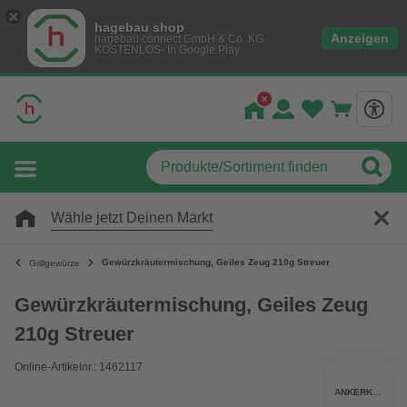
hagebau shop
Anzeigen
hagebau connect GmbH & Co. KG
KOSTENLOS- In Google Play
Wähle jetzt Deinen Markt
Gewürzkräutermischung, Geiles Zeug 210g Streuer
Grillgewürze
Gewürzkräutermischung, Geiles Zeug
210g Streuer
Online-Artikelnr.: 1462117
ANKERKRAUT