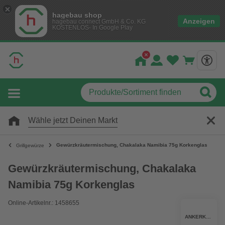
hagebau shop
Anzeigen
hagebau connect GmbH & Co. KG
KOSTENLOS- In Google Play
Wähle jetzt Deinen Markt
Gewürzkräutermischung, Chakalaka Namibia 75g Korkenglas
Grillgewürze
Gewürzkräutermischung, Chakalaka
Namibia 75g Korkenglas
Online-Artikelnr.: 1458655
ANKERKRAUT