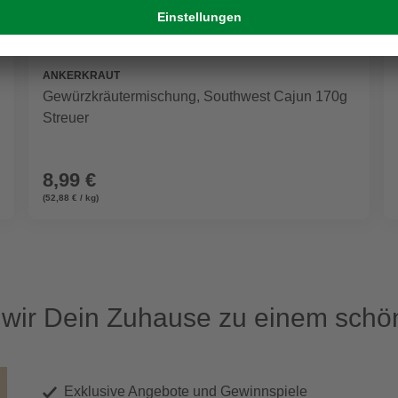
ANKERKRAUT
Gewürzkräutermischung, Southwest Cajun 170g
Streuer
8,99 €
(52,88 € / kg)
ir Dein Zuhause zu einem schön
Exklusive Angebote und Gewinnspiele