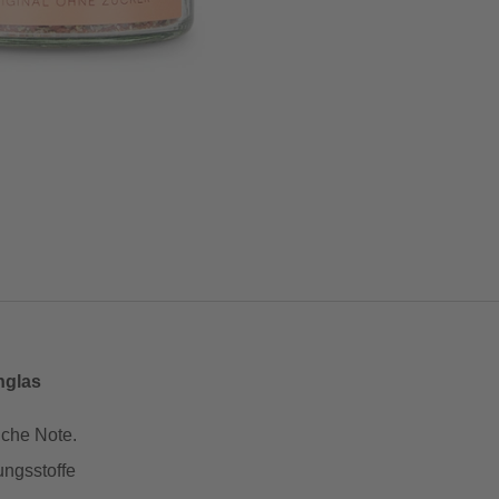
nglas
iche Note.
ungsstoffe