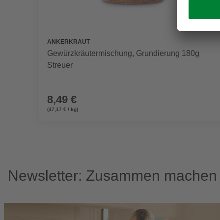
ANKERKRAUT
Gewürzkräutermischung, Grundierung 180g
Streuer
8,49 €
(47,17 € / kg)
Newsletter: Zusammen machen w