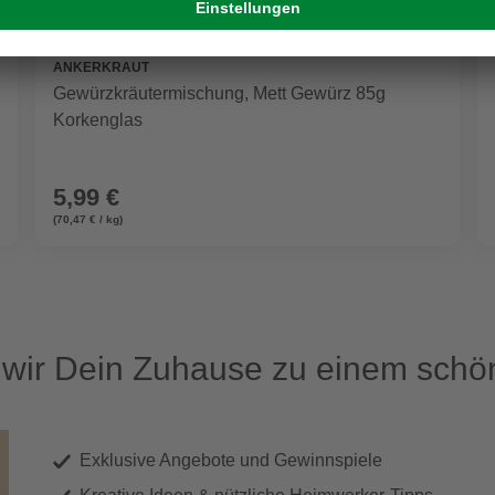
ANKERKRAUT
Gewürzkräutermischung, Mett Gewürz 85g
Korkenglas
5,99 €
(70,47 € / kg)
ir Dein Zuhause zu einem schön
Exklusive Angebote und Gewinnspiele