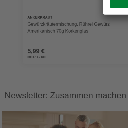
ANKERKRAUT
Gewürzkräutermischung, Rührei Gewürz
Amerikanisch 70g Korkenglas
5,99 €
(85,57 € / kg)
Newsletter: Zusammen machen w