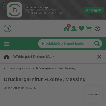
hagebau shop
Anzeigen
hagebau connect GmbH & Co. KG
KOSTENLOS- In Google Play
Wähle jetzt Deinen Markt
Drückergarnitur »Loire«, Messing
Langschildgarnituren
Drückergarnitur »Loire«, Messing
Online-Artikelnr.: 1047160
ANSAPRO