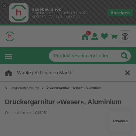
hagebau shop
Anzeigen
hagebau connect GmbH & Co. KG
KOSTENLOS- In Google Play
Wähle jetzt Deinen Markt
Drückergarnitur »Weser«, Aluminium
Langschildgarnituren
Drückergarnitur »Weser«, Aluminium
Online-Artikelnr.: 1047251
ANSAPRO